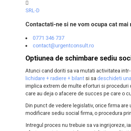
SRL-D
Contactati-ne si ne vom ocupa cat mai 
0771 346 737
contact@urgentconsult.ro
Optiunea de schimbare sediu socia
Atunci cand doriti sa va mutati activitatea intr-
lichidare + radiere + bilant
si sa
deschideti un
implica extrem de multe eforturi si proceduri 
care au deja o afacere de succes pe care o c
Din punct de vedere legislativ, orice firma are 
modificare sediu social firma, o procedura pri
Intregul proces nu trebuie sa va ingrijoreze, 