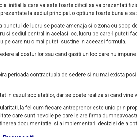
l initial la care va este foarte dificil sa va prezentati fiz
e prezentate la sediul principal, o optiune foarte buna e sa 
a punctul de lucru se poate amenaja si o zona cu scop de s
 si sediul central in acelasi loc, lucru pe care-l puteti fac
 pe care nu o mai puteti sustine in aceeasi formula.
de vedere al costurilor sau cand gasiti un loc care nu imp
ra perioada contractuala de sedere si nu mai exista posibi
t in cazul societatilor, dar se poate realiza si cand vine v
cularitati, la fel cum fiecare antreprenor este unic prin pro
ctitate care sunt nevoile pe care le are firma dumneavoastr
obtinerea documentatiei si a implementarii deciziei de a op