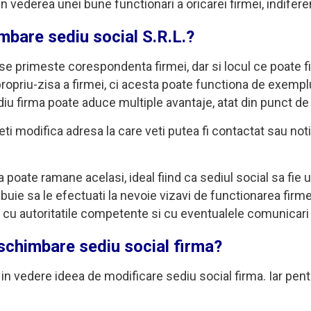
in vederea unei bune functionari a oricarei firmei, indiferen
mbare sediu social S.R.L.?
 se primeste corespondenta firmei, dar si locul ce poate f
propriu-zisa a firmei, ci acesta poate functiona de exemplu,
iu firma poate aduce multiple avantaje, atat din punct de 
eti modifica adresa la care veti putea fi contactat sau noti
 poate ramane acelasi, ideal fiind ca sediul social sa fie 
rebuie sa le efectuati la nevoie vizavi de functionarea fir
 cu autoritatile competente si cu eventualele comunicar
 schimbare sediu social firma?
 in vedere ideea de modificare sediu social firma. Iar pent