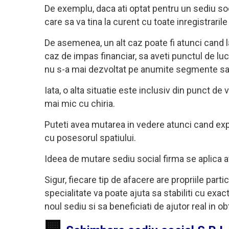
De exemplu, daca ati optat pentru un sediu socia
care sa va tina la curent cu toate inregistraril
De asemenea, un alt caz poate fi atunci cand l
caz de impas financiar, sa aveti punctul de lucru
nu s-a mai dezvoltat pe anumite segmente sau
Iata, o alta situatie este inclusiv din punct 
mai mic cu chiria.
Puteti avea mutarea in vedere atunci cand expi
cu posesorul spatiului.
Ideea de mutare sediu social firma se aplica ata
Sigur, fiecare tip de afacere are propriile parti
specialitate va poate ajuta sa stabiliti cu exa
noul sediu si sa beneficiati de ajutor real in 
🏢