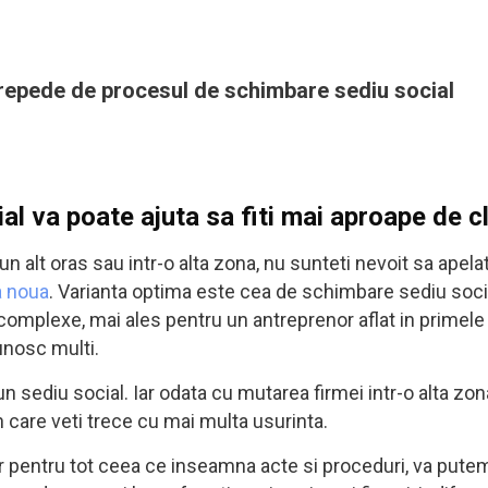
repede de procesul de schimbare sediu social
l va poate ajuta sa fiti mai aproape de 
un alt oras sau intr-o alta zona, nu sunteti nevoit sa apelat
a noua
. Varianta optima este cea de schimbare sediu social
complexe, mai ales pentru un antreprenor aflat in primele
unosc multi.
un sediu social. Iar odata cu mutarea firmei intr-o alta zona
n care veti trece cu mai multa usurinta.
iar pentru tot ceea ce inseamna acte si proceduri, va pute