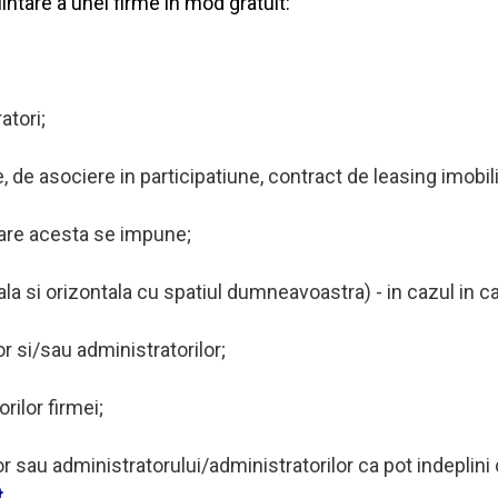
ntare a unei firme in mod gratuit:
atori;
e, de asociere in participatiune, contract de leasing imobi
 care acesta se impune;
icala si orizontala cu spatiul dumneavoastra) - in cazul in
or si/sau administratorilor;
ilor firmei;
r sau administratorului/administratorilor ca pot indeplini c
t