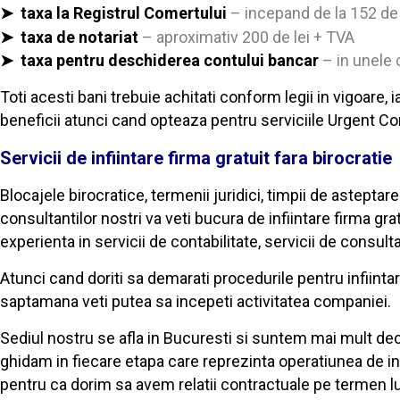
➤ taxa la Registrul Comertului
– incepand de la 152 de 
➤ taxa de notariat
– aproximativ 200 de lei + TVA
➤ taxa pentru deschiderea contului bancar
– in unele 
Toti acesti bani trebuie achitati conform legii in vigoare,
beneficii atunci cand opteaza pentru serviciile Urgent Cons
Servicii de infiintare firma gratuit fara birocratie
Blocajele birocratice, termenii juridici, timpii de astept
consultantilor nostri va veti bucura de infiintare firma gr
experienta in servicii de contabilitate, servicii de consultan
Atunci cand doriti sa demarati procedurile pentru infiintare
saptamana veti putea sa incepeti activitatea companiei.
Sediul nostru se afla in Bucuresti si suntem mai mult deca
ghidam in fiecare etapa care reprezinta operatiunea de infii
pentru ca dorim sa avem relatii contractuale pe termen lung