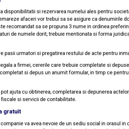
ea disponibilitatii si rezervarea numelui ales pentru socie
 demareze afaceri vor trebui sa se asigure ca denumirile do
t, este recomandat sa se propuna 3 nume in ordinea preferin
aturi de numele dorit, trebuie mentionata si forma juridic
 pasii urmatori si pregatirea restului de acte pentru inma
egala a firmei, cererile care trebuie completate si depuse 
ui completat si depus un anumit formular, in timp ce pentru
a pot ajuta cu obtinerea, completarea si depunerea actelor n
fiscale si servicii de contabilitate.
a gratuit
companie va avea nevoie de un sediu social in orasul in c