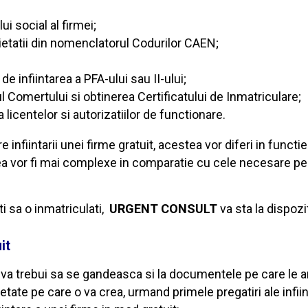
i social al firmei;
cietatii din nomenclatorul Codurilor CAEN;
de infiintarea a PFA-ului sau II-ului;
l Comertului si obtinerea Certificatului de Inmatriculare;
 licentelor si autorizatiilor de functionare.
 infiintarii unei firme gratuit, acestea vor diferi in funct
ea vor fi mai complexe in comparatie cu cele necesare pen
ti sa o inmatriculati,
URGENT CONSULT
va sta la dispozi
it
r va trebui sa se gandeasca si la documentele pe care le ar
cietate pe care o va crea, urmand primele pregatiri ale infi