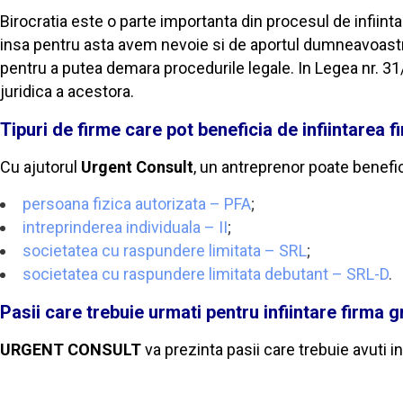
Birocratia este o parte importanta din procesul de infiinta
insa pentru asta avem nevoie si de aportul dumneavoastra
pentru a putea demara procedurile legale. In Legea nr. 31/1
juridica a acestora.
Tipuri de firme care pot beneficia de infiintarea f
Cu ajutorul
Urgent Consult
, un antreprenor poate benefici
persoana fizica autorizata – PFA
;
intreprinderea individuala – II
;
societatea cu raspundere limitata – SRL
;
societatea cu raspundere limitata debutant – SRL-D
.
Pasii care trebuie urmati pentru infiintare firma g
URGENT CONSULT
va prezinta pasii care trebuie avuti i