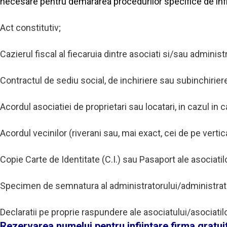
necesare pentru demararea procedurilor specifice de infii
Act constitutiv;
Cazierul fiscal al fiecaruia dintre asociati si/sau administr
Contractul de sediu social, de inchiriere sau subinchirier
Acordul asociatiei de proprietari sau locatari, in cazul in
Acordul vecinilor (riverani sau, mai exact, cei de pe vert
Copie Carte de Identitate (C.I.) sau Pasaport ale asociatil
Specimen de semnatura al administratorului/administrator
Declaratii pe proprie raspundere ale asociatului/asociatilo
Rezervarea numelui pentru infiintare firma gratui