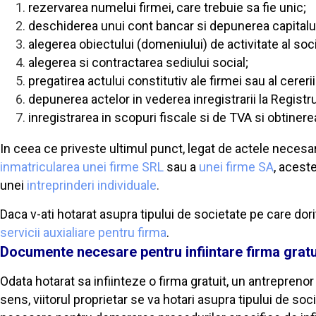
rezervarea numelui firmei, care trebuie sa fie unic;
deschiderea unui cont bancar si depunerea capitalulu
alegerea obiectului (domeniului) de activitate al so
alegerea si contractarea sediului social;
pregatirea actului constitutiv ale firmei sau al cererii 
depunerea actelor in vederea inregistrarii la Registru
inregistrarea in scopuri fiscale si de TVA si obtinerea
In ceea ce priveste ultimul punct, legat de actele necesare
inmatricularea unei firme SRL
sau a
unei firme SA
, acest
unei
intreprinderi individuale
.
Daca v-ati hotarat asupra tipului de societate pe care dori
servicii auxialiare pentru firma
.
Documente necesare pentru infiintare firma gratu
Odata hotarat sa infiinteze o firma gratuit, un antrepreno
sens, viitorul proprietar se va hotari asupra tipului de so