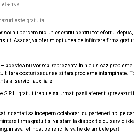
lei
+ TVA
cazuri este gratuita.
 iar noi nu percem niciun onorariu pentru tot efortul depus,
ult. Asadar, va oferim optiunea de infiintare firma gratuit
are – acestea nu vor mai reprezenta in niciun caz probleme
atuit, fara costuri ascunse si fara probleme intampinate. T
ta si servicii auxiliare.
 S.R.L. gratuit trebuie sa urmati pasii aferenti (prevazuti 
t incantati sa incepem colaborari cu parteneri noi pe care
ntare firma gratuit si va stam la dispozitie cu servicii de 
, in asa fel incat beneficiile sa fie de ambele parti.