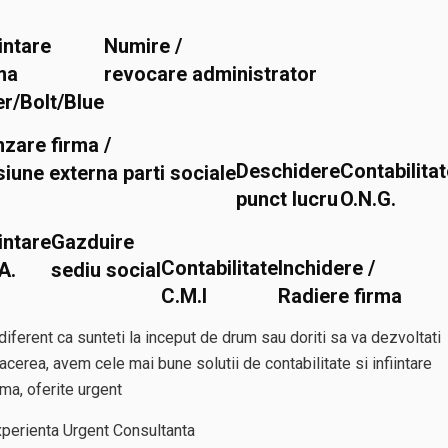
iintare
Numire /
ma
revocare administrator
r/Bolt/Blue
zare firma /
Deschidere
Contabilitat
iune externa parti sociale
punct lucru
O.N.G.
iintare
Gazduire
Contabilitate
Inchidere /
.A.
sediu social
C.M.I
Radiere firma
diferent ca sunteti la inceput de drum sau doriti sa va dezvoltati
acerea, avem cele mai bune solutii de contabilitate si infiintare
rma, oferite urgent
xperienta
Urgent
Consultanta