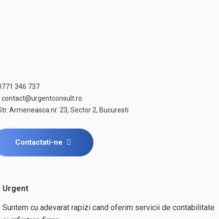
0771 346 737
contact@urgentconsult.ro
Str. Armeneasca nr. 23, Sector 2, Bucuresti
ontactacti-ne
Contactati-ne
Urgent
Suntem cu adevarat rapizi cand oferim servicii de contabilitate