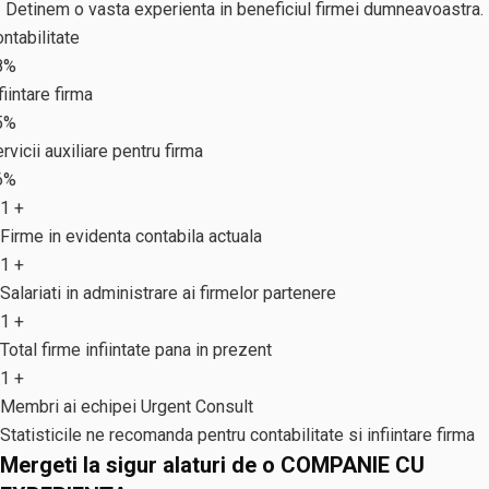
Detinem o vasta experienta in beneficiul firmei dumneavoastra.
ntabilitate
8%
fiintare firma
5%
rvicii auxiliare pentru firma
6%
1
+
Firme in evidenta contabila actuala
1
+
Salariati in administrare ai firmelor partenere
1
+
Total firme infiintate pana in prezent
1
+
Membri ai echipei Urgent Consult
Statisticile ne recomanda pentru contabilitate si infiintare firma
Mergeti la sigur alaturi de o COMPANIE CU